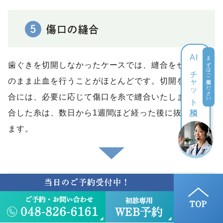
5
傷口の縫合
まずはご相談ください
AI
歯ぐきを切開しなかったケースでは、縫合をせずにそ
チャット
のまま止血を行うことがほとんどです。切開をした場
合には、必要に応じて傷口を糸で縫合いたします。縫
相談
合した糸は、数日から1週間ほど経った後に抜糸をし
ます。
6
傷口の確認と消毒