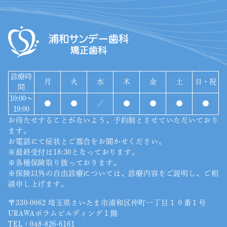
診療時
月
火
水
木
金
土
日・祝
間
10:00〜
●
●
／
●
●
●
●
19:00
お待たせすることがないよう、予約制とさせていただいており
ます。
お電話にて症状とご都合をお聞かせください。
※最終受付は18:30となっております。
※各種保険取り扱っております。
※保険以外の自由診療については、診療内容をご説明し、ご相
談申し上げます。
〒330-0062 埼玉県さいたま市浦和区仲町一丁目１０番１号
URAWAポラムビルディング１階
TEL：
048-826-6161