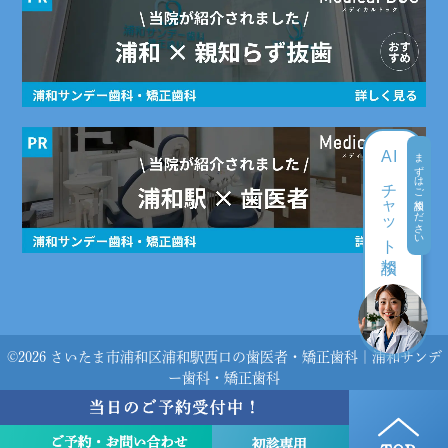
まずはご相談ください
AI
チャット
相談
©2026 さいたま市浦和区浦和駅西口の歯医者・矯正歯科｜浦和サンデ
ー歯科・矯正歯科