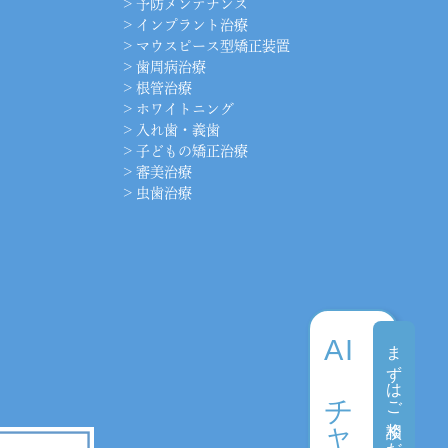
>
予防メンテナンス
>
インプラント治療
>
マウスピース型矯正装置
>
歯周病治療
>
根管治療
>
ホワイトニング
>
入れ歯・義歯
>
子どもの矯正治療
>
審美治療
>
虫歯治療
AI
まずはご相談ください
チャット