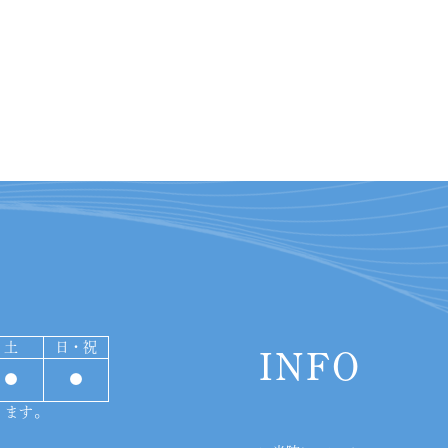
土
日・祝
INFO
●
●
ります。