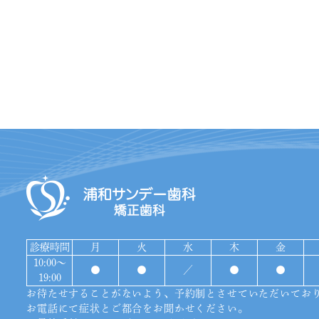
診療時間
月
火
水
木
金
10:00〜
●
●
／
●
●
19:00
お待たせすることがないよう、予約制とさせていただいてお
お電話にて症状とご都合をお聞かせください。