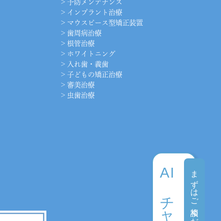
>
予防メンテナンス
>
インプラント治療
>
マウスピース型矯正装置
>
歯周病治療
>
根管治療
>
ホワイトニング
>
入れ歯・義歯
>
子どもの矯正治療
>
審美治療
>
虫歯治療
AI
まずはご相談ください
チャット