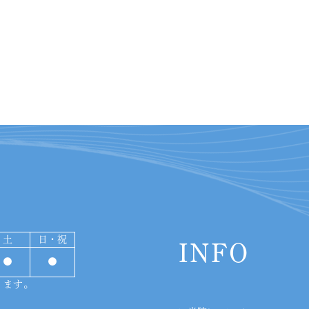
土
日・祝
INFO
●
●
ります。