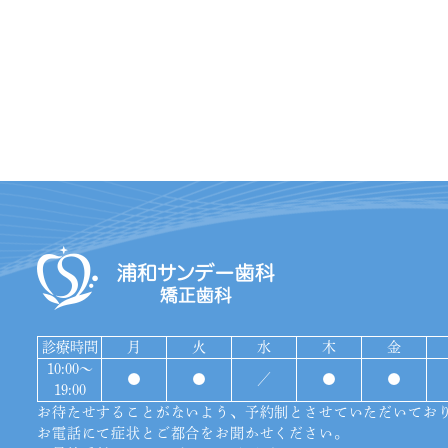
診療時間
月
火
水
木
金
10:00〜
●
●
／
●
●
19:00
お待たせすることがないよう、予約制とさせていただいてお
お電話にて症状とご都合をお聞かせください。