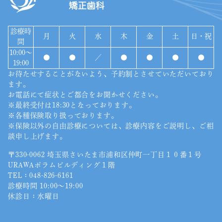
診療時
月
火
水
木
金
土
日・祝
間
10:00〜
●
●
／
●
●
●
●
19:00
お待たせすることがないよう、予約制とさせていただいており
ます。
お電話にて症状とご都合をお聞かせください。
※最終受付は18:30となっております。
※各種保険取り扱っております。
※保険以外の自由診療については、診療内容をご説明し、ご相
談申し上げます。
〒330-0062 埼玉県さいたま市浦和区仲町一丁目１０番１号
URAWAポラムビルディング１階
TEL：
048-826-6161
診療時間 10:00〜19:00
休診日：水曜日