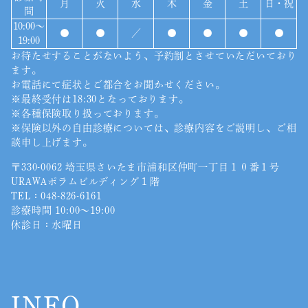
月
火
水
木
金
土
日・祝
間
10:00〜
●
●
／
●
●
●
●
19:00
お待たせすることがないよう、予約制とさせていただいており
ます。
お電話にて症状とご都合をお聞かせください。
※最終受付は18:30となっております。
※各種保険取り扱っております。
※保険以外の自由診療については、診療内容をご説明し、ご相
談申し上げます。
〒330-0062 埼玉県さいたま市浦和区仲町一丁目１０番１号
URAWAポラムビルディング１階
TEL：
048-826-6161
診療時間 10:00〜19:00
休診日：水曜日
INFO