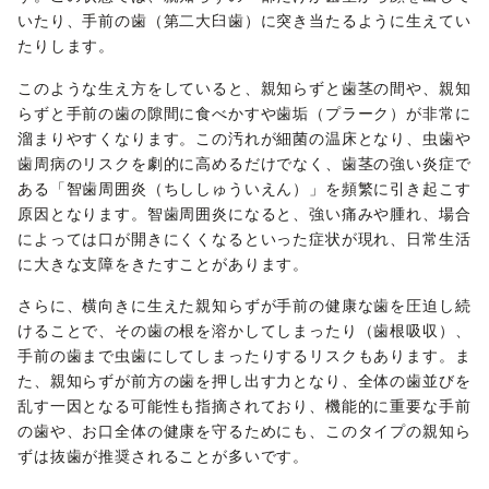
いたり、手前の歯（第二大臼歯）に突き当たるように生えてい
たりします。
このような生え方をしていると、親知らずと歯茎の間や、親知
らずと手前の歯の隙間に食べかすや歯垢（プラーク）が非常に
溜まりやすくなります。この汚れが細菌の温床となり、虫歯や
歯周病のリスクを劇的に高めるだけでなく、歯茎の強い炎症で
ある「智歯周囲炎（ちししゅういえん）」を頻繁に引き起こす
原因となります。智歯周囲炎になると、強い痛みや腫れ、場合
によっては口が開きにくくなるといった症状が現れ、日常生活
に大きな支障をきたすことがあります。
さらに、横向きに生えた親知らずが手前の健康な歯を圧迫し続
けることで、その歯の根を溶かしてしまったり（歯根吸収）、
手前の歯まで虫歯にしてしまったりするリスクもあります。ま
た、親知らずが前方の歯を押し出す力となり、全体の歯並びを
乱す一因となる可能性も指摘されており、機能的に重要な手前
の歯や、お口全体の健康を守るためにも、このタイプの親知ら
ずは抜歯が推奨されることが多いです。