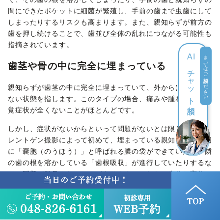
間にできたポケットに細菌が繁殖し、手前の歯まで虫歯にして
しまったりするリスクも高まります。また、親知らずが前方の
歯を押し続けることで、歯並び全体の乱れにつながる可能性も
指摘されています。
まずはご相談ください
AI
歯茎や骨の中に完全に埋まっている
チャット
親知らずが歯茎の中に完全に埋まっていて、外からは全く見え
ない状態を指します。このタイプの場合、痛みや腫れなどの自
相談
覚症状が全くないことがほとんどです。
しかし、症状がないからといって問題がないとは限りません。
レントゲン撮影によって初めて、埋まっている親知らずの周囲
に「嚢胞（のうほう）」と呼ばれる膿の袋ができていたり、隣
の歯の根を溶かしている「歯根吸収」が進行していたりするな
どの問題が発見されることがあります。これらの病的な変化
は、放置すると顎の骨を広範囲にわたって破壊する可能性もあ
るため注意が必要です。
自覚症状がない場合でも、定期的な歯科検診とレントゲン検査