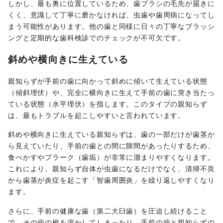
しかし、最も奥に位置しているため、歯ブラシの毛先が届きに
くく、意識して丁寧に磨かなければ、虫歯や歯周病になってし
まう可能性があります。他の歯と同様に日々の丁寧なブラッシ
ングと定期的な歯科検診でのチェックが不可欠です。
斜めや横向きに生えている
親知らずが手前の歯に向かって斜めに傾いて生えている状態
（傾斜埋伏）や、完全に横向きに生えて手前の歯に突き当たっ
ている状態（水平埋伏）を指します。このタイプの親知らず
は、最もトラブルを起こしやすいと言われています。
斜めや横向きに生えている親知らずは、歯の一部だけが歯茎か
ら見えていたり、手前の歯との間に隙間があったりするため、
食べかすやプラーク（歯垢）が非常に溜まりやすくなります。
これにより、親知らず自体が虫歯になるだけでなく、清掃不良
から歯茎が炎症を起こす「智歯周囲炎」を繰り返しやすくなり
ます。
さらに、手前の健康な歯（第二大臼歯）を圧迫し続けること
で、その歯の根を溶かしてしまったり、手前の歯と親知らずの