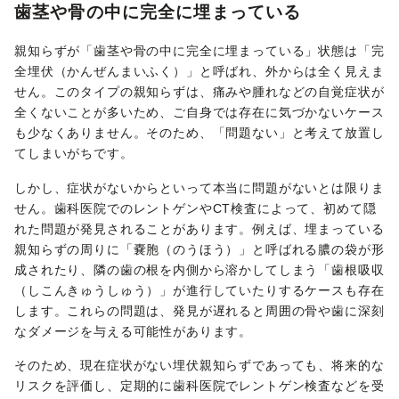
歯茎や骨の中に完全に埋まっている
親知らずが「歯茎や骨の中に完全に埋まっている」状態は「完
全埋伏（かんぜんまいふく）」と呼ばれ、外からは全く見えま
せん。このタイプの親知らずは、痛みや腫れなどの自覚症状が
全くないことが多いため、ご自身では存在に気づかないケース
も少なくありません。そのため、「問題ない」と考えて放置し
てしまいがちです。
しかし、症状がないからといって本当に問題がないとは限りま
せん。歯科医院でのレントゲンやCT検査によって、初めて隠
れた問題が発見されることがあります。例えば、埋まっている
親知らずの周りに「嚢胞（のうほう）」と呼ばれる膿の袋が形
成されたり、隣の歯の根を内側から溶かしてしまう「歯根吸収
（しこんきゅうしゅう）」が進行していたりするケースも存在
します。これらの問題は、発見が遅れると周囲の骨や歯に深刻
なダメージを与える可能性があります。
そのため、現在症状がない埋伏親知らずであっても、将来的な
リスクを評価し、定期的に歯科医院でレントゲン検査などを受