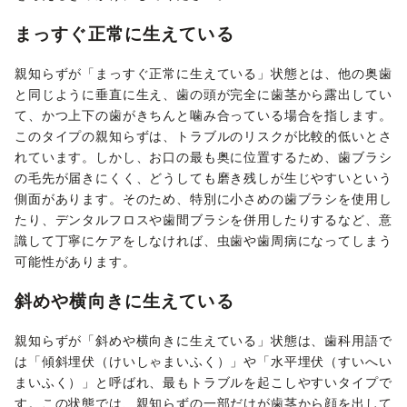
まっすぐ正常に生えている
親知らずが「まっすぐ正常に生えている」状態とは、他の奥歯
と同じように垂直に生え、歯の頭が完全に歯茎から露出してい
て、かつ上下の歯がきちんと噛み合っている場合を指します。
このタイプの親知らずは、トラブルのリスクが比較的低いとさ
れています。しかし、お口の最も奥に位置するため、歯ブラシ
の毛先が届きにくく、どうしても磨き残しが生じやすいという
側面があります。そのため、特別に小さめの歯ブラシを使用し
たり、デンタルフロスや歯間ブラシを併用したりするなど、意
識して丁寧にケアをしなければ、虫歯や歯周病になってしまう
可能性があります。
斜めや横向きに生えている
親知らずが「斜めや横向きに生えている」状態は、歯科用語で
は「傾斜埋伏（けいしゃまいふく）」や「水平埋伏（すいへい
まいふく）」と呼ばれ、最もトラブルを起こしやすいタイプで
す。この状態では、親知らずの一部だけが歯茎から顔を出して