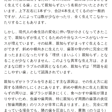
く生えてくる歯」として親知らずという名前がついたとされて
います。上下左右に1本ずつ、合計4本生えてくるのが一般的
ですが、人によっては数が少なかったり、全く生えてこなかっ
たりすることもあります。
しかし、現代人の食生活の変化に伴い顎が小さくなってきたこ
とで、親知らずが生えてくるための十分なスペースがないケー
スが増えています。その結果、親知らずがまっすぐ生えること
ができず、斜めや横向きに生えたり、歯茎や骨の中に完全に埋
まったままになったりする「埋伏（まいふく）親知らず」とな
ることが少なくありません。このような異常な生え方は、さま
ざまな口腔トラブルの原因となるため、親知らずは「問題を起
こしやすい歯」として認識されています。
親知らずがトラブルを引き起こす主な原因は、その生え方に起
因する清掃のしにくさにあります。斜めや横向きに生えた親知
らずの周りは、歯ブラシが届きにくく、食べかすや歯垢が溜ま
りやすいため、虫歯や歯周病、特に親知らず周囲の歯茎の炎症
（智歯周囲炎）のリスクが非常に高まります。また、完全に埋
まっている場合でも、隣の歯を圧迫したり、嚢胞（のうほう）