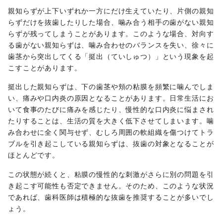
親知らずが上下いずれか一方にだけ生えていたり、片側の親知
らずだけを抜歯したりした場合、噛み合う相手の歯がない親知
らずが残ってしまうことがあります。このような場合、対向す
る歯がない親知らずは、噛み合わせのバランスを失い、徐々に
歯茎から突出してくる「挺出（ていしゅつ）」という現象を起
こすことがあります。
挺出した親知らずは、下の歯茎や頬の粘膜を頻繁に噛んでしま
い、痛みや口内炎の原因となることがあります。日常生活にお
いて食事のたびに痛みを感じたり、慢性的な口内炎に悩まされ
たりすることは、生活の質を大きく低下させてしまいます。噛
み合わせに全く関与せず、むしろ周囲の軟組織を傷つけてトラ
ブルを引き起こしている親知らずは、抜歯の対象となることが
ほとんどです。
この状態が続くと、粘膜の慢性的な刺激がさらに別の問題を引
き起こす可能性も否定できません。そのため、このような状況
であれば、歯科医師は積極的な抜歯を推奨することが多いでし
ょう。