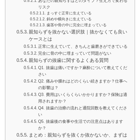
あなたの親知らずはどのタイプ？生え方で変わる
リスク
まっすぐ正常に生えている
斜めや横向きに生えている
歯茎や骨の中に完全に埋まっている
親知らずを抜かない選択肢｜抜かなくても良い
ケースとは
正常に生えていて、きちんと歯磨きができている
完全に骨の中に埋まっていて問題がない
親知らずの抜歯に関するよくある質問
Q1. 抜歯は痛いですか？麻酔について教えてくだ
さい
Q2. 痛みや腫れはどのくらい続きますか？仕事へ
の影響は？
Q3. 費用はいくらくらいかかりますか？保険は適
用されますか？
Q4. 抜歯の治療の流れと通院回数を教えてくださ
い
Q5. 抜歯後の食事や生活での注意点はあります
か？
まとめ：親知らずを抜くか抜かないか、まずは