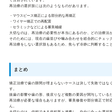
て注目されています。
再治療の選択肢には次のようなものがあります。
・マウスピース矯正による部分的な再矯正
・ワイヤー矯正での再配置
・セラミックなどによる審美補綴
大切なのは、再治療の必要性が本当にあるのか、どの治療法
そのためには、現在の歯並びや噛み合わせを総合的にチェッ
再治療をしない選択肢もあるため、焦らず冷静に判断するこ
まとめ
矯正治療で歯の隙間が埋まらないケースは決して失敗ではな
す。
抜歯の影響や歯の形、後戻りなど複数の要因が関与している
再治療が必要な場合もありますが、審美修復や部分矯正で対
ん。
大切なのは、信頼できる歯科医と連携し、自分に合った選択