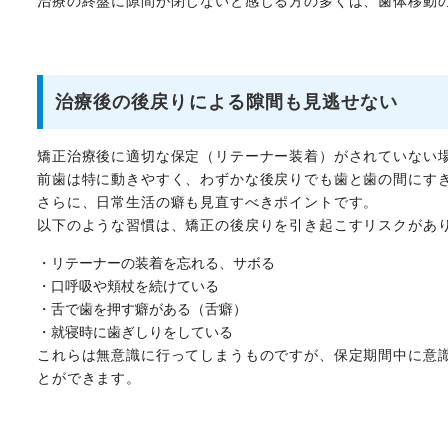
治療の終盤に隙間が閉じないと感じる方の多くは、歯体移動
治療後の後戻りによる隙間も見逃せない
矯正治療後に適切な保定（リテーナー装着）がされていない
前歯は特に動きやすく、わずかな後戻りでも歯と歯の間にす
さらに、日常生活の癖も見直すべきポイントです。
以下のような習慣は、矯正の後戻りを引き起こすリスクがあ
・リテーナーの装着を忘れる、サボる
・口呼吸や頬杖を続けている
・舌で歯を押す癖がある（舌癖）
・就寝時に歯ぎしりをしている
これらは無意識に行ってしまうものですが、保定期間中に意
とができます。